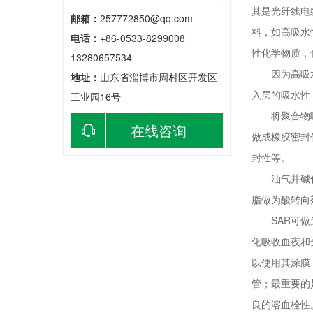
其是光纤线电
邮箱：
257772850@qq.com
料，如高吸水
电话：
+86-0533-8299008
性化学物质，
13280657534
因为高吸水性
地址：
山东省淄博市周村区开发区
入层的吸水性
工业园16号
将聚合物吸湿
在线咨询
做成橡胶密封
封性等。
油气井碱化饱
脂做为酸转向
SAR可做为
化吸收血夜和
以使用其涂膜
管；最重要的
良的溶血栓性