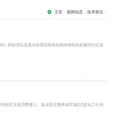
主页
>
新闻动态
>
技术前沿
>
MSW）的处理以及废水处理后残留的固体物包括机械筛分过滤
0万吨的巨大的消费量上。盐业的主要终端市场[12]是化工行业