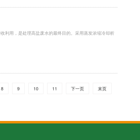
回收利用，是处理高盐废水的最终目的。采用蒸发浓缩冷却析
8
9
10
11
下一页
末页