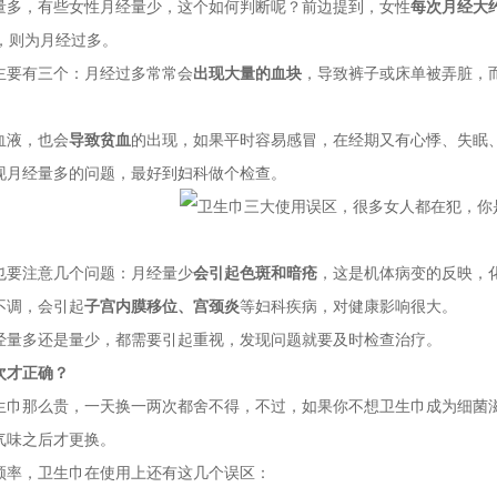
量多，有些女性月经量少，这个如何判断呢？前边提到，女性
每次月经大约
，则为月经过多。
主要有三个：月经过多常常会
出现大量的血块
，导致裤子或床单被弄脏，
血液，也会
导致贫血
的出现，如果平时容易感冒，在经期又有心悸、失眠
现月经量多的问题，最好到妇科做个检查。
也要注意几个问题：月经量少
会引起色斑和暗疮
，这是机体病变的反映，
不调，会引起
子宫内膜移位、宫颈炎
等妇科疾病，对健康影响很大。
经量多还是量少，都需要引起重视，发现问题就要及时检查治疗。
次才正确？
生巾那么贵，一天换一两次都舍不得，不过，如果你不想卫生巾成为细菌
气味之后才更换。
频率，卫生巾在使用上还有这几个误区：