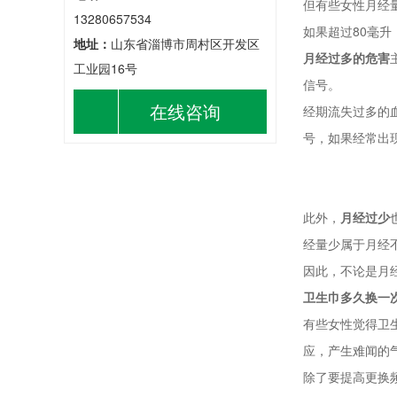
但有些女性月经
13280657534
如果超过80毫升
地址：
山东省淄博市周村区开发区
月经过多的危害
工业园16号
信号。
在线咨询
经期流失过多的
号，如果经常出
此外，
月经过少
经量少属于月经
因此，不论是月
卫生巾多久换一
有些女性觉得卫
应，产生难闻的
除了要提高更换