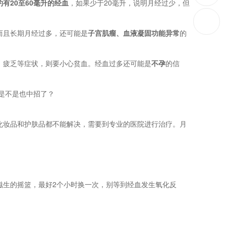
有20至60毫升的经血
，如果少于20毫升，说明月经过少，但
而且长期月经过多，还可能是
子宫肌瘤、血液凝固功能异常
的
、疲乏等症状，则要小心贫血。经血过多还可能是
不孕
的信
化妆品和护肤品都不能解决，需要到专业的医院进行治疗。月
滋生的摇篮，最好2个小时换一次，别等到经血发生氧化反