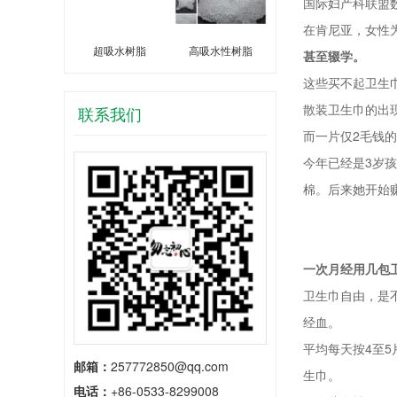
国际妇产科联盟
在肯尼亚，女性
超吸水树脂
高吸水性树脂
甚至辍学。
这些买不起卫生
散装卫生巾的出
联系我们
而一片仅2毛钱
今年已经是3岁
棉。后来她开始
一次月经用几包
卫生巾自由，是
经血。
平均每天按4至
邮箱：
257772850@qq.com
生巾。
电话：
+86-0533-8299008