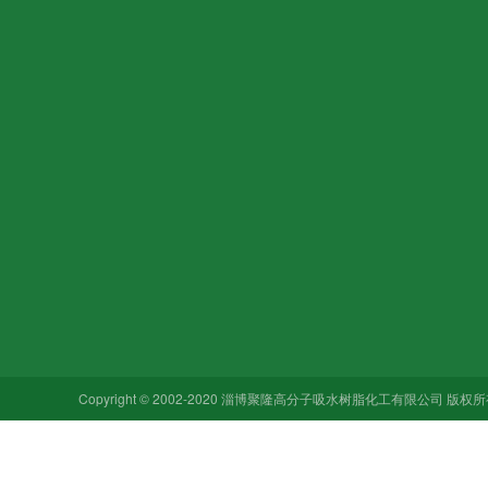
关于我们
产品中心
新闻动态
企业文化
吸水树脂
行业新闻
加入我们
亚硫酸氢钠
市场应用
销售网络
亚硫酸钠
技术前沿
合作品牌
七水硫酸镁
Copyright © 2002-2020 淄博聚隆高分子吸水树脂化工有限公司 版
碳酸氢钠
其他硫酸钠