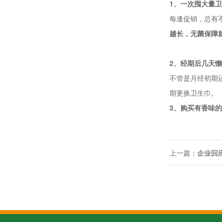
1、一次囤大量
每逢促销，总有
越长，无菌保障
2、经期后几天
不管是月经初期
期更换卫生巾。
3、购买有香味
上一篇：
企业回