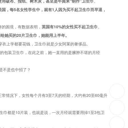
使用破布、报纸、树木灰，甚至是牛粪来“制作”卫生巾
。
美国，每5名女性学生中，就有1人因为买不起卫生巾而早退，
样的困境，有数据表明，
英国有10%的女性买不起卫生巾
。
亲给她买的20片卫生巾，她能用上半年。
穿衣上学都要花钱，卫生巾就是少女阿莱的奢侈品。
字的包装卫生巾，在此之前，她一直用的是臃肿不堪的月经
情况下，女性每个月有3至7天的经期，大约有20至60毫升
生巾都是10片装，也就是说，一次月经就需要用掉1至3包卫