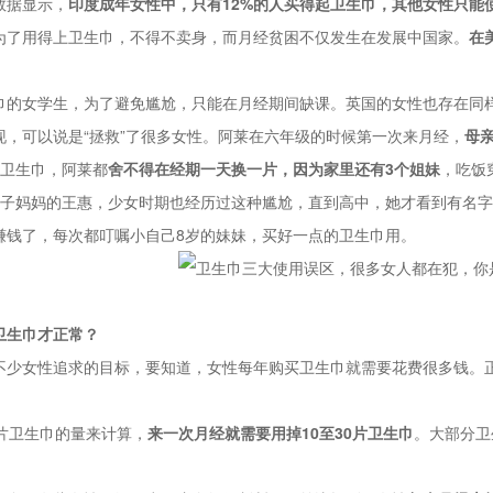
数据显示，
印度成年女性中，只有12%的人买得起卫生巾，其他女性只能
为了用得上卫生巾，不得不卖身，而月经贫困不仅发生在发展中国家。
在
巾的女学生，为了避免尴尬，只能在月经期间缺课。英国的女性也存在同
现，可以说是“拯救”了很多女性。阿莱在六年级的时候第一次来月经，
母
的卫生巾，阿莱都
舍不得在经期一天换一片，因为家里还有3个姐妹
，吃饭
孩子妈妈的王惠，少女时期也经历过这种尴尬，直到高中，她才看到有名
赚钱了，每次都叮嘱小自己8岁的妹妹，买好一点的卫生巾用。
卫生巾才正常？
不少女性追求的目标，要知道，女性每年购买卫生巾就需要花费很多钱。正常
5片卫生巾的量来计算，
来一次月经就需要用掉10至30片卫生巾
。大部分卫